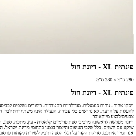
פינתית XL
-
דיונת חול
280 ס"מ × 280 ס"מ
פינתית XL
-
דיונת חול
ויסקו טהור - נוחות פנומנלית. מודולריות רב צדדית. ריפודים נשלפים לכבי
להעלות על הדעת. לא נדרשים כלי עבודה. הנעילה אינה משתחררת לבד. הספ
צבעים/לבצע מייקאובר.
דיונה מפגישה לראשונה מרכיבי ספת פרימיום קלאסית - עץ, מתכת, ספוג, ר
שוקע עם השנים. כלל שלבי העיצוב והייצור בוצעו בתחומי מדינת ישראל. המשלוחים במחיר אחיד - 290 ש"ח ללא תוספו
אנו תמיד איתכם. סריקת הקוד על רגלי הספה תוביל לשירות לקוחות פרסונל