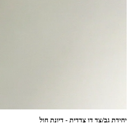
יחידת גב/צד דו צדדית
-
דיונת חול