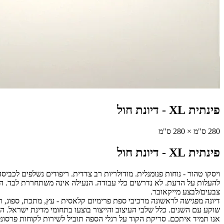
פינתית XL
-
דיונת חול
280 ס"מ × 280 ס"מ
פינתית XL
-
דיונת חול
ויסקו טהור - נוחות פנומנלית. מודולריות רב צדדית. ריפודים נשלפים לכבי
להעלות על הדעת. לא נדרשים כלי עבודה. הנעילה אינה משתחררת לבד. הספ
צבעים/לבצע מייקאובר.
דיונה מפגישה לראשונה מרכיבי ספת פרימיום קלאסית - עץ, מתכת, ספוג, ר
שוקע עם השנים. כלל שלבי העיצוב והייצור בוצעו בתחומי מדינת ישראל. המשלוחים במחיר אחיד - 290 ש"ח ללא תוספו
אנו תמיד איתכם. סריקת הקוד על רגלי הספה תוביל לשירות לקוחות פרסונל